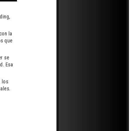
ding,
con la
os que
er se
ad. Esa
 los
ales.