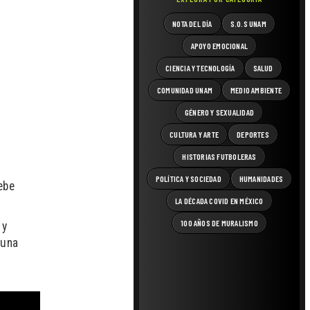
NOTA DEL DÍA
S.O.S UNAM
APOYO EMOCIONAL
CIENCIA Y TECNOLOGÍA
SALUD
COMUNIDAD UNAM
MEDIO AMBIENTE
GÉNERO Y SEXUALIDAD
CULTURA Y ARTE
DEPORTES
HISTORIAS FUTBOLERAS
e
POLÍTICA Y SOCIEDAD
HUMANIDADES
ebe
LA DÉCADA COVID EN MÉXICO
100 AÑOS DE MURALISMO
 y
 una