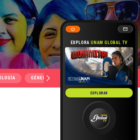
EXPLORA
UNAM GLOBAL TV
OLOGÍA
GÉNERO Y SEXUALIDAD
SALUD
MEDI
EXPLORAR