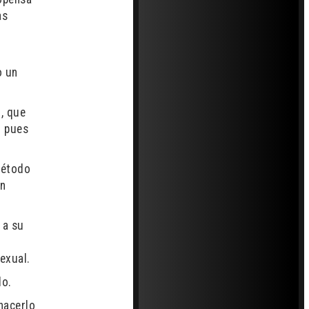
as
o
o un
, que
r pues
método
en
 a su
exual.
do.
hacerlo