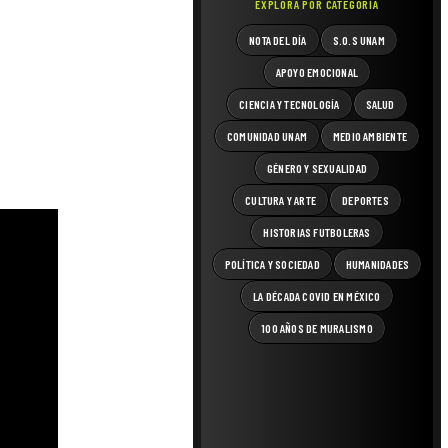
EXPLORA POR CATEGORÍA
NOTA DEL DÍA
S.O.S UNAM
APOYO EMOCIONAL
CIENCIA Y TECNOLOGÍA
SALUD
COMUNIDAD UNAM
MEDIO AMBIENTE
GÉNERO Y SEXUALIDAD
CULTURA Y ARTE
DEPORTES
HISTORIAS FUTBOLERAS
POLÍTICA Y SOCIEDAD
HUMANIDADES
LA DÉCADA COVID EN MÉXICO
100 AÑOS DE MURALISMO