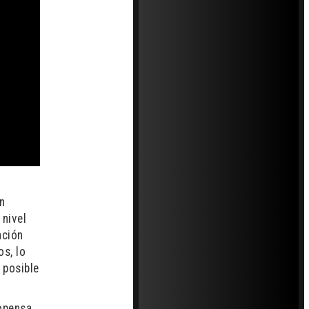
n
 nivel
ación
os, lo
 posible
ropensa