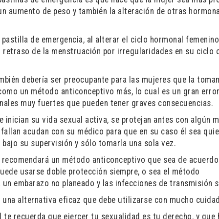
 un aumento de peso y también la alteración de otras hormon
 pastilla de emergencia, al alterar el ciclo hormonal femenin
n retraso de la menstruación por irregularidades en su ciclo 
mbién debería ser preocupante para las mujeres que la toman
 como un método anticonceptivo más, lo cual es un gran erro
ales muy fuertes que pueden tener graves consecuencias.
 inician su vida sexual activa, se protejan antes con algún 
s fallan acudan con su médico para que en su caso él sea qui
a bajo su supervisión y sólo tomarla una sola vez.
s recomendará un método anticonceptivo que sea de acuerdo
Puede usarse doble protección siempre, o sea el método
a un embarazo no planeado y las infecciones de transmisión s
s una alternativa eficaz que debe utilizarse con mucho cuida
d te recuerda que ejercer tu sexualidad es tu derecho, y que 