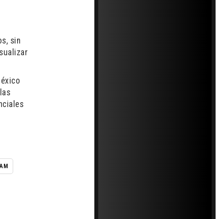
s, sin
sualizar
México
las
nciales
NAM