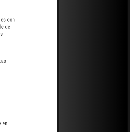
nes con
le de
os
tas
e en