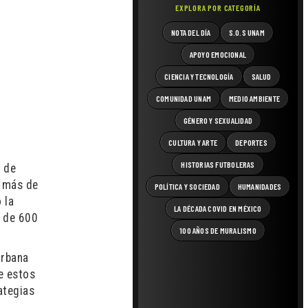
EXPLORA POR CATEGORÍA
NOTA DEL DÍA
S.O.S UNAM
APOYO EMOCIONAL
CIENCIA Y TECNOLOGÍA
SALUD
COMUNIDAD UNAM
MEDIO AMBIENTE
GÉNERO Y SEXUALIDAD
CULTURA Y ARTE
DEPORTES
HISTORIAS FUTBOLERAS
d de
n más de
POLÍTICA Y SOCIEDAD
HUMANIDADES
 la
LA DÉCADA COVID EN MÉXICO
s de 600
100 AÑOS DE MURALISMO
urbana
e estos
ategias