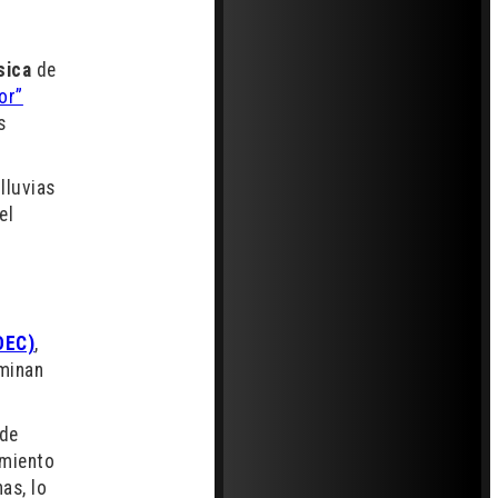
sica
de
lor”
s
lluvias
el
s
DEC)
,
rminan
 de
imiento
as, lo