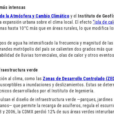
 más intensas
 de la Atmósfera y Cambio Climático
y el
Instituto de Geofí
expansión urbana sobre el clima local. El efecto
“isla de ca
nas hasta 10°C más que en áreas rurales, lo que modifica lo
os de agua ha intensificado la frecuencia y magnitud de las 
grandes metrópolis del país se calienten dos grados más que 
bilidad de lluvias torrenciales, olas de calor y otros evento
fraestructura verde
ión al clima, como las
Zonas de Desarrollo Controlado (ZE
susceptibles a inundaciones y deslizamientos. Estas se dete
icos desarrollados por el Instituto de Ingeniería.
ulsan el diseño de infraestructura verde —parques, jardines
banos— que permite la recarga de acuíferos, regula el escurr
3 y 2006, la CDMX perdió 12% de sus áreas verdes interurban