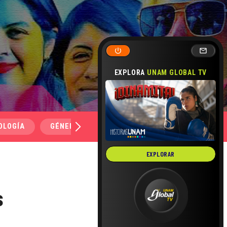
EXPLORA
UNAM GLOBAL TV
OLOGÍA
GÉNERO Y SEXUALIDAD
SALUD
MEDI
EXPLORAR
s