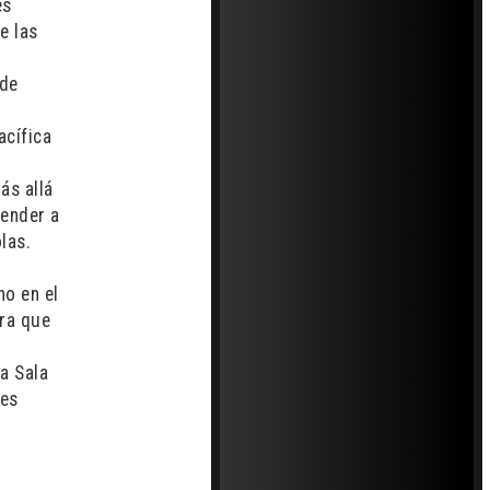
es
e las
 de
acífica
ás allá
tender a
las.
no en el
bra que
a Sala
res