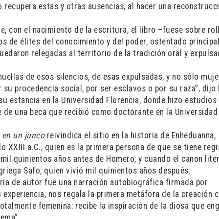
o recupera estas y otras ausencias, al hacer una reconstrucc
 con el nacimiento de la escritura, el libro –fuese sobre rol
os de élites del conocimiento y del poder, ostentado princip
uedaron relegadas al territorio de la tradición oral y expulsa
uellas de esos silencios, de esas expulsadas, y no sólo muje
u procedencia social, por ser esclavos o por su raza”, dijo 
su estancia en la Universidad Florencia, donde hizo estudios
e de una beca que recibió como doctorante en la Universidad
o en un junco
reivindica el sitio en la historia de Enheduanna,
 XXIII a.C., quien es la primera persona de que se tiene regi
mil quinientos años antes de Homero, y cuando el canon liter
 griega Safo, quien vivió mil quinientos años después.
aria de autor fue una narración autobiográfica firmada por
 experiencia, nos regala la primera metáfora de la creación
 totalmente femenina: recibe la inspiración de la diosa que en
oema”.