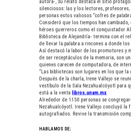
autora-, su relato destaca el sitio protag
silenciosos: las y los lectores, profesores
personas estos valiosos “cofres de palabr
Consideró que los tiempos han cambiado, co
héroes guerreros como el conquistador Al
Biblioteca de Alejandría- termina con el re
de llevar la palabra a rincones a donde los
Así destacó la labor de los promotores y m
de ser receptáculos de la memoria, son un
quienes carecen de computadora, de interne
“Las bibliotecas son lugares en los que la 
Después de la charla, Irene Vallejo se reu
vestíbulo de la Sala Nezahualcóyotl para 
está a la venta
libros.unam.mx
.
Alrededor de 1150 personas se congregaro
Nezahualcóyotl. Irene Vallejo concluyó la 
autografiados. Revive la transmisión com
HABLAMOS DE: