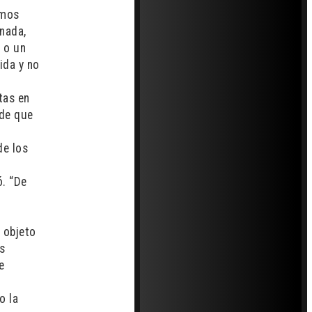
amos
 nada,
 o un
ida y no
tas en
 de que
de los
ó. “De
n objeto
s
e
o la