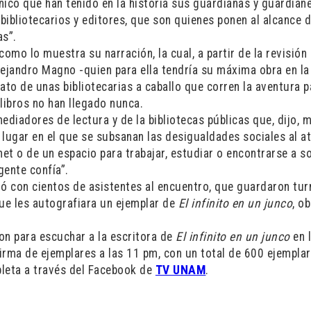
ónico que han tenido en la historia sus guardianas y guardian
, bibliotecarios y editores, que son quienes ponen al alcance d
as”.
mo lo muestra su narración, la cual, a partir de la revisión
ejandro Magno -quien para ella tendría su máxima obra en la
lato de unas bibliotecarias a caballo que corren la aventura p
 libros no han llegado nunca.
ediadores de lectura y de la bibliotecas públicas que, dijo, m
 lugar en el que se subsanan las desigualdades sociales al a
t o de un espacio para trabajar, estudiar o encontrarse a so
gente confía”.
nió con cientos de asistentes al encuentro, que guardaron tur
que les autografiara un ejemplar de
El infinito en un junco
, o
n para escuchar a la escritora de
El infinito en un junco
en l
firma de ejemplares a las 11 pm, con un total de 600 ejempla
pleta a través del Facebook de
TV UNAM
.