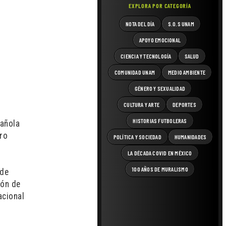
EXPLORA POR CATEGORÍA
NOTA DEL DÍA
S.O.S UNAM
APOYO EMOCIONAL
CIENCIA Y TECNOLOGÍA
SALUD
COMUNIDAD UNAM
MEDIO AMBIENTE
GÉNERO Y SEXUALIDAD
CULTURA Y ARTE
DEPORTES
HISTORIAS FUTBOLERAS
pañola
tro
POLÍTICA Y SOCIEDAD
HUMANIDADES
LA DÉCADA COVID EN MÉXICO
100 AÑOS DE MURALISMO
 de
ión de
acional