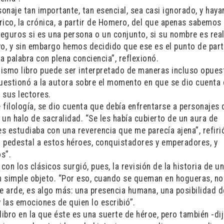
sonaje tan importante, tan esencial, sea casi ignorado, y hay
tórico, la crónica, a partir de Homero, del que apenas sabemos
eguros si es una persona o un conjunto, si su nombre es real
yo, y sin embargo hemos decidido que ese es el punto de part
 palabra con plena conciencia”, reflexionó.
mismo libro puede ser interpretado de maneras incluso opues
cuestionó a la autora sobre el momento en que se dio cuenta
 sus lectores.
filología, se dio cuenta que debía enfrentarse a personajes 
un halo de sacralidad. “Se les había cubierto de un aura de
les estudiaba con una reverencia que me parecía ajena”, refiri
su pedestal a estos héroes, conquistadores y emperadores, y
s”.
con los clásicos surgió, pues, la revisión de la historia de u
un simple objeto. “Por eso, cuando se queman en hogueras, no
 arde, es algo más: una presencia humana, una posibilidad d
 las emociones de quien lo escribió”.
libro en la que éste es una suerte de héroe, pero también -dij