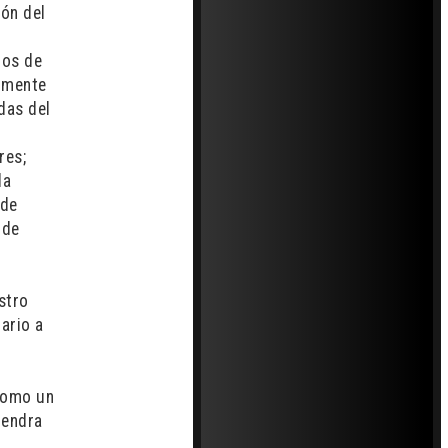
ión del
los de
almente
das del
res;
la
 de
 de
stro
ario a
 como un
gendra