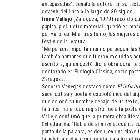
antepasadas”, señaló la autora. En su text
devenir del libro a lo largo de 30 siglos.
Irene Vallejo
(Zaragoza, 1979) recordó que,
papiro, piel u otro material- quedó en man
por varones. Mientras tanto, las mujeres q
festín de la lectura.
“Me parecía importantísimo perseguir las h
también hombres que fueron excluidos por s
escritora, quien gestó dicha obra durante 
doctorado en Filología Clásica, como part
Zaragoza.
Socorro Venegas destacó cómo
El infinit
sacerdotisa y poeta mesopotámica del siglo
que colocó su nombre debajo de un texto, 
la única mujer que registró fue a la poeta
Vallejo confirmó que la primera obra liter
Enheduanna. “Habla de sí misma, cuenta su
parto de la palabra, es decir, en una clave
la palabra y ella, como poeta, da a luz el p