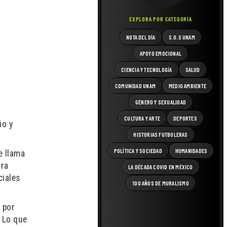
EXPLORA POR CATEGORÍA
NOTA DEL DÍA
S.O.S UNAM
APOYO EMOCIONAL
CIENCIA Y TECNOLOGÍA
SALUD
COMUNIDAD UNAM
MEDIO AMBIENTE
GÉNERO Y SEXUALIDAD
CULTURA Y ARTE
DEPORTES
io y
HISTORIAS FUTBOLERAS
POLÍTICA Y SOCIEDAD
HUMANIDADES
e llama
tra
LA DÉCADA COVID EN MÉXICO
ciales
100 AÑOS DE MURALISMO
 por
. Lo que