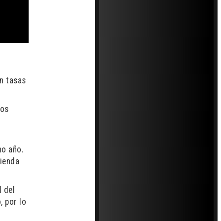
en tasas
los
mo año.
mienda
l del
, por lo