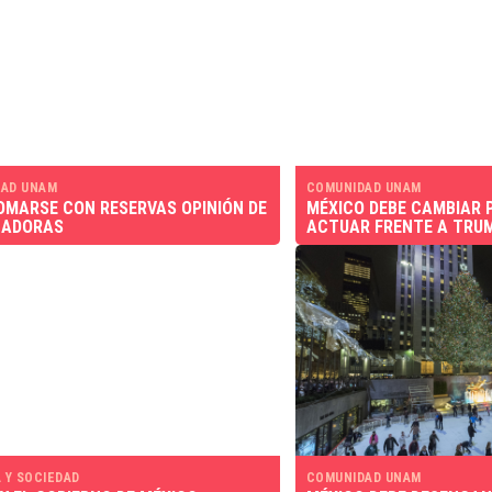
AD UNAM
COMUNIDAD UNAM
OMARSE CON RESERVAS OPINIÓN DE
MÉXICO DEBE CAMBIAR P
CADORAS
ACTUAR FRENTE A TRU
 Y SOCIEDAD
COMUNIDAD UNAM