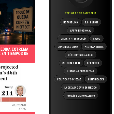
EXPLORA POR CATEGORÍA
NOTA DEL DÍA
S.O.S UNAM
APOYO EMOCIONAL
CIENCIA Y TECNOLOGÍA
SALUD
COMUNIDAD UNAM
MEDIO AMBIENTE
MEDIDA EXTREMA
E EN TIEMPOS DE
GÉNERO Y SEXUALIDAD
CULTURA Y ARTE
DEPORTES
HISTORIAS FUTBOLERAS
POLÍTICA Y SOCIEDAD
HUMANIDADES
LA DÉCADA COVID EN MÉXICO
100 AÑOS DE MURALISMO