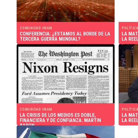
COMUNIDAD UNAM
POLÍTICA
CONFERENCIA: ¿ESTAMOS AL BORDE DE LA
LA MAT
TERCERA GUERRA MUNDIAL?
LA REE
COMUNIDAD UNAM
POLÍTICA
LA CRISIS DE LOS MEDIOS ES DOBLE,
LA MAT
FINANCIERA Y DE CONFIANZA: MARTIN
LA REE
BARON