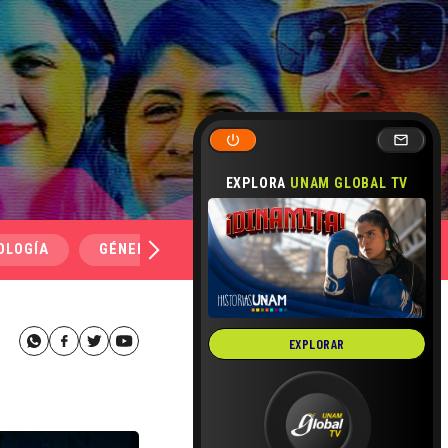
EXPLORA
UNAM GLOBAL TV
OLOGÍA
GÉNERO Y SEXUALIDAD
SALUD
MEDI
EXPLORAR