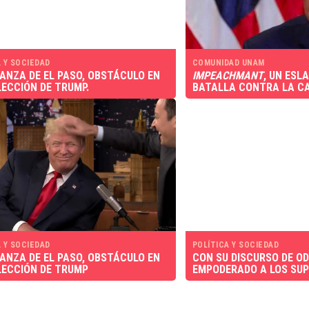
 Y SOCIEDAD
COMUNIDAD UNAM
ANZA DE EL PASO, OBSTÁCULO EN
IMPEACHMANT
, UN ESL
LECCIÓN DE TRUMP.
BATALLA CONTRA LA C
 Y SOCIEDAD
POLÍTICA Y SOCIEDAD
ANZA DE EL PASO, OBSTÁCULO EN
CON SU DISCURSO DE O
LECCIÓN DE TRUMP
EMPODERADO A LOS SU