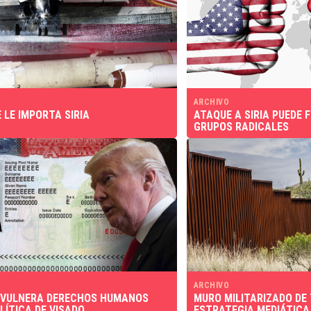
ARCHIVO
E LE IMPORTA SIRIA
ATAQUE A SIRIA PUEDE 
GRUPOS RADICALES
ARCHIVO
 VULNERA DERECHOS HUMANOS
MURO MILITARIZADO DE
LÍTICA DE VISADO
ESTRATEGIA MEDIÁTICA