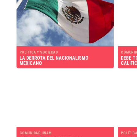
POLÍTICA Y SOCIEDAD
COMUNID
LA DERROTA DEL NACIONALISMO
DEBE T
MEXICANO
CALIFI
COMUNIDAD UNAM
POLÍTICA