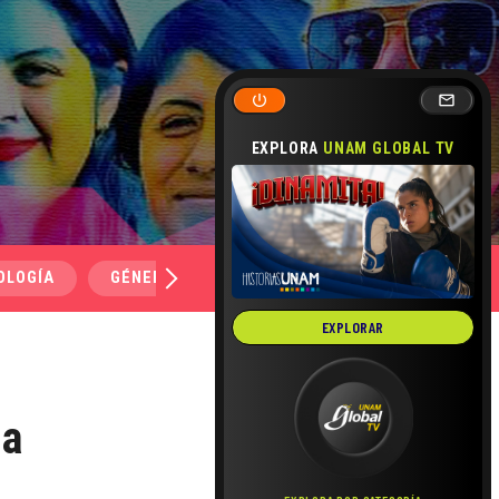
EXPLORA
UNAM GLOBAL TV
OLOGÍA
GÉNERO Y SEXUALIDAD
SALUD
MEDI
EXPLORAR
ia