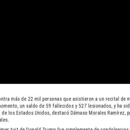
ntra más de 22 mil personas que asistieron a un recital de 
momento, un saldo de 59 fallecidos y 527 lesionados, y ha si
ia de los Estados Unidos, destacó Dámaso Morales Ramírez, 
ales.
primer tuit de Donald Trump fue simplemente de condolencias,