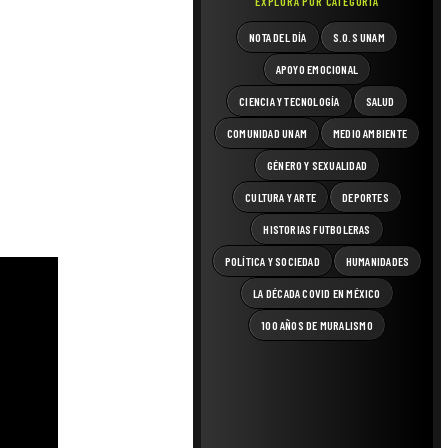
EXPLORA POR CATEGORÍA
NOTA DEL DÍA
S.O.S UNAM
APOYO EMOCIONAL
CIENCIA Y TECNOLOGÍA
SALUD
COMUNIDAD UNAM
MEDIO AMBIENTE
GÉNERO Y SEXUALIDAD
CULTURA Y ARTE
DEPORTES
HISTORIAS FUTBOLERAS
POLÍTICA Y SOCIEDAD
HUMANIDADES
LA DÉCADA COVID EN MÉXICO
100 AÑOS DE MURALISMO