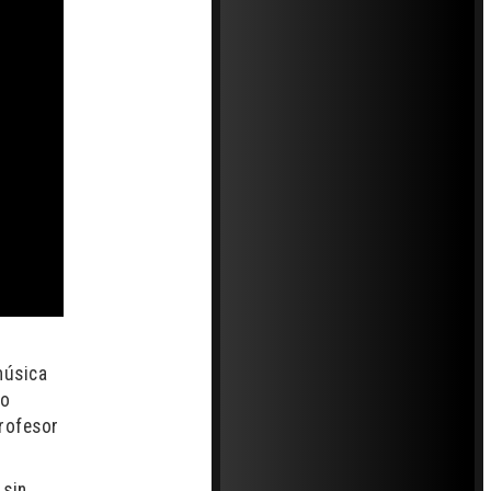
música
do
profesor
 sin