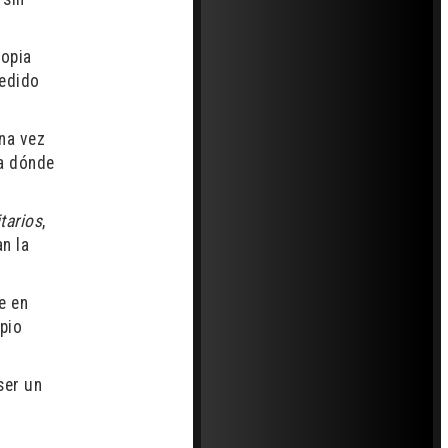
ropia
cedido
una vez
ta dónde
tarios
,
an la
e en
pio
ser un
.