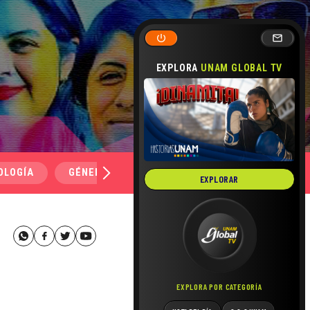
EXPLORA
UNAM GLOBAL TV
OLOGÍA
GÉNERO Y SEXUALIDAD
SALUD
MEDI
EXPLORAR
EXPLORA POR CATEGORÍA