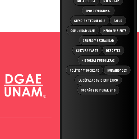
NOTA DEL DÍA
S.O.S UNAM
APOYO EMOCIONAL
CIENCIA Y TECNOLOGÍA
SALUD
COMUNIDAD UNAM
MEDIO AMBIENTE
GÉNERO Y SEXUALIDAD
CULTURA Y ARTE
DEPORTES
HISTORIAS FUTBOLERAS
POLÍTICA Y SOCIEDAD
HUMANIDADES
LA DÉCADA COVID EN MÉXICO
100 AÑOS DE MURALISMO