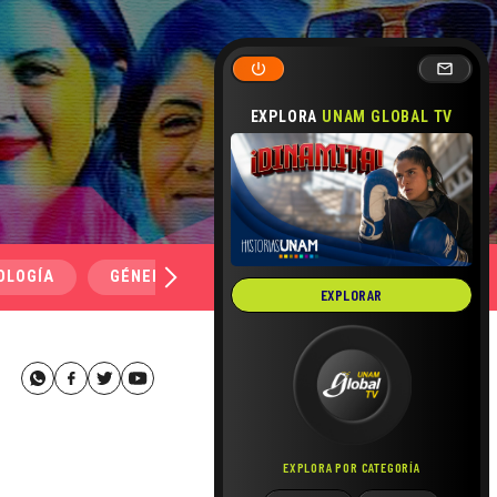
EXPLORA
UNAM GLOBAL TV
OLOGÍA
GÉNERO Y SEXUALIDAD
SALUD
MEDI
EXPLORAR
EXPLORA POR CATEGORÍA