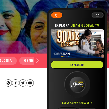
EXPLORA
UNAM GLOBAL TV
OLOGÍA
GÉNERO Y SEXUALIDAD
SALUD
MEDI
EXPLORAR
EXPLORA POR CATEGORÍA