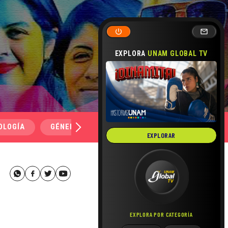
EXPLORA
UNAM GLOBAL TV
OLOGÍA
GÉNERO Y SEXUALIDAD
SALUD
MEDI
EXPLORAR
EXPLORA POR CATEGORÍA