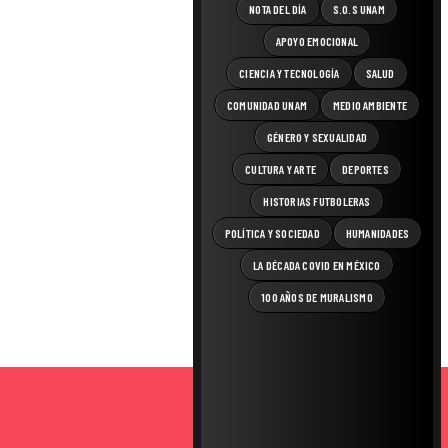
NOTA DEL DÍA
S.O.S UNAM
APOYO EMOCIONAL
CIENCIA Y TECNOLOGÍA
SALUD
COMUNIDAD UNAM
MEDIO AMBIENTE
GÉNERO Y SEXUALIDAD
CULTURA Y ARTE
DEPORTES
HISTORIAS FUTBOLERAS
POLÍTICA Y SOCIEDAD
HUMANIDADES
LA DÉCADA COVID EN MÉXICO
100 AÑOS DE MURALISMO