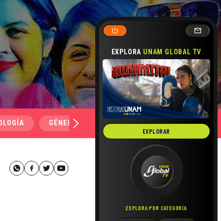
EXPLORA
UNAM GLOBAL TV
OLOGÍA
GÉNERO Y SEXUALIDAD
SALUD
MEDI
EXPLORAR
EXPLORA POR CATEGORÍA