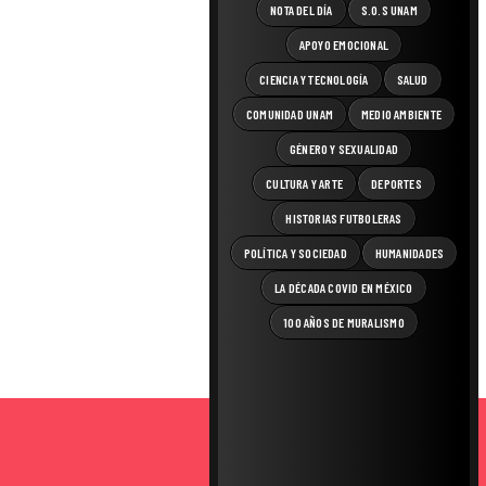
NOTA DEL DÍA
S.O.S UNAM
APOYO EMOCIONAL
CIENCIA Y TECNOLOGÍA
SALUD
COMUNIDAD UNAM
MEDIO AMBIENTE
GÉNERO Y SEXUALIDAD
CULTURA Y ARTE
DEPORTES
HISTORIAS FUTBOLERAS
POLÍTICA Y SOCIEDAD
HUMANIDADES
LA DÉCADA COVID EN MÉXICO
100 AÑOS DE MURALISMO