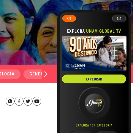
EXPLORA
UNAM GLOBAL TV
OLOGÍA
GÉNERO Y SEXUALIDAD
SALUD
MEDI
EXPLORAR
EXPLORA POR CATEGORÍA