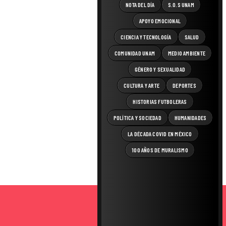
NOTA DEL DÍA
S.O.S UNAM
APOYO EMOCIONAL
CIENCIA Y TECNOLOGÍA
SALUD
COMUNIDAD UNAM
MEDIO AMBIENTE
GÉNERO Y SEXUALIDAD
CULTURA Y ARTE
DEPORTES
HISTORIAS FUTBOLERAS
POLÍTICA Y SOCIEDAD
HUMANIDADES
LA DÉCADA COVID EN MÉXICO
100 AÑOS DE MURALISMO