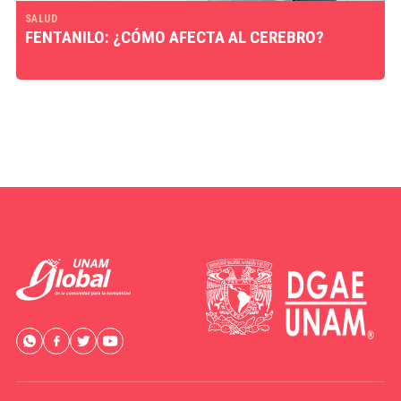
SALUD
FENTANILO: ¿CÓMO AFECTA AL CEREBRO?