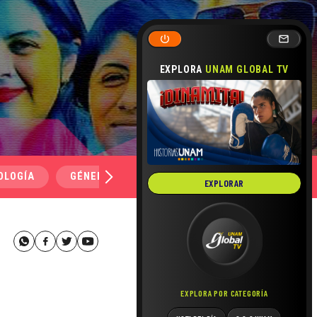
EXPLORA
UNAM GLOBAL TV
OLOGÍA
GÉNERO Y SEXUALIDAD
SALUD
MEDI
EXPLORAR
EXPLORA POR CATEGORÍA