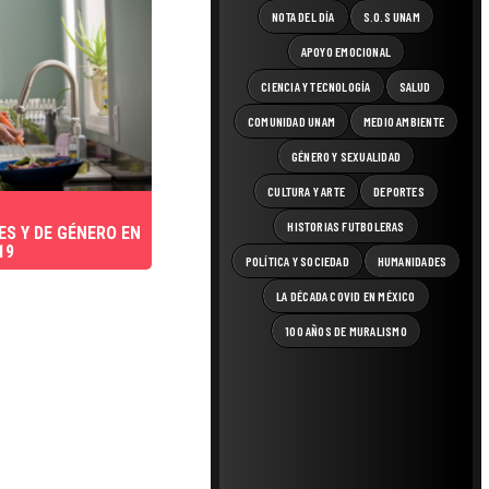
NOTA DEL DÍA
S.O.S UNAM
APOYO EMOCIONAL
CIENCIA Y TECNOLOGÍA
SALUD
COMUNIDAD UNAM
MEDIO AMBIENTE
GÉNERO Y SEXUALIDAD
CULTURA Y ARTE
DEPORTES
HISTORIAS FUTBOLERAS
S Y DE GÉNERO EN
19
POLÍTICA Y SOCIEDAD
HUMANIDADES
LA DÉCADA COVID EN MÉXICO
100 AÑOS DE MURALISMO