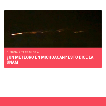
CIENCIA Y TECNOLOGÍA
¿UN METEORO EN MICHOACÁN? ESTO DICE LA
UNAM