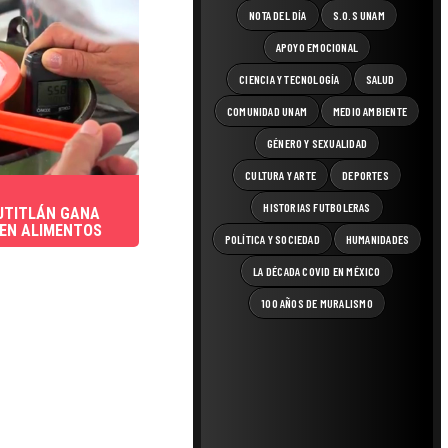
NOTA DEL DÍA
S.O.S UNAM
APOYO EMOCIONAL
CIENCIA Y TECNOLOGÍA
SALUD
COMUNIDAD UNAM
MEDIO AMBIENTE
GÉNERO Y SEXUALIDAD
CULTURA Y ARTE
DEPORTES
HISTORIAS FUTBOLERAS
UTITLÁN GANA
 EN ALIMENTOS
POLÍTICA Y SOCIEDAD
HUMANIDADES
LA DÉCADA COVID EN MÉXICO
100 AÑOS DE MURALISMO