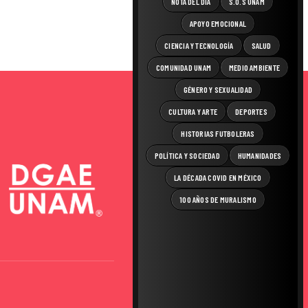
NOTA DEL DÍA
S.O.S UNAM
APOYO EMOCIONAL
CIENCIA Y TECNOLOGÍA
SALUD
COMUNIDAD UNAM
MEDIO AMBIENTE
GÉNERO Y SEXUALIDAD
CULTURA Y ARTE
DEPORTES
HISTORIAS FUTBOLERAS
POLÍTICA Y SOCIEDAD
HUMANIDADES
LA DÉCADA COVID EN MÉXICO
100 AÑOS DE MURALISMO