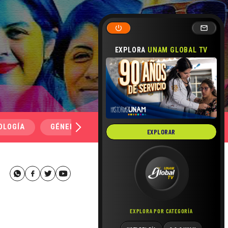
EXPLORA
UNAM GLOBAL TV
OLOGÍA
GÉNERO Y SEXUALIDAD
SALUD
MEDI
EXPLORAR
EXPLORA POR CATEGORÍA