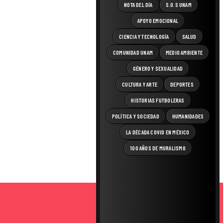
NOTA DEL DÍA
S.O.S UNAM
APOYO EMOCIONAL
CIENCIA Y TECNOLOGÍA
SALUD
COMUNIDAD UNAM
MEDIO AMBIENTE
GÉNERO Y SEXUALIDAD
CULTURA Y ARTE
DEPORTES
HISTORIAS FUTBOLERAS
POLÍTICA Y SOCIEDAD
HUMANIDADES
LA DÉCADA COVID EN MÉXICO
100 AÑOS DE MURALISMO