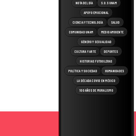
NOTA DEL DÍA
S.O.S UNAM
APOYO EMOCIONAL
CIENCIA Y TECNOLOGÍA
SALUD
COMUNIDAD UNAM
MEDIO AMBIENTE
GÉNERO Y SEXUALIDAD
CULTURA Y ARTE
DEPORTES
HISTORIAS FUTBOLERAS
POLÍTICA Y SOCIEDAD
HUMANIDADES
LA DÉCADA COVID EN MÉXICO
100 AÑOS DE MURALISMO