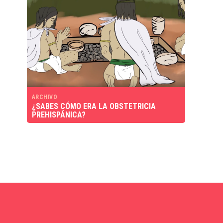
ARCHIVO
¿SABES CÓMO ERA LA OBSTETRICIA
PREHISPÁNICA?