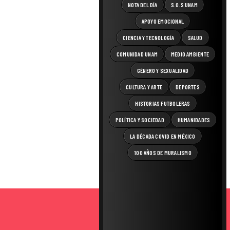
NOTA DEL DÍA
S.O.S UNAM
APOYO EMOCIONAL
CIENCIA Y TECNOLOGÍA
SALUD
COMUNIDAD UNAM
MEDIO AMBIENTE
GÉNERO Y SEXUALIDAD
CULTURA Y ARTE
DEPORTES
HISTORIAS FUTBOLERAS
POLÍTICA Y SOCIEDAD
HUMANIDADES
LA DÉCADA COVID EN MÉXICO
100 AÑOS DE MURALISMO