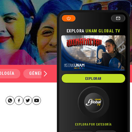
EXPLORA
UNAM GLOBAL TV
OLOGÍA
GÉNERO Y SEXUALIDAD
SALUD
MEDI
EXPLORAR
EXPLORA POR CATEGORÍA