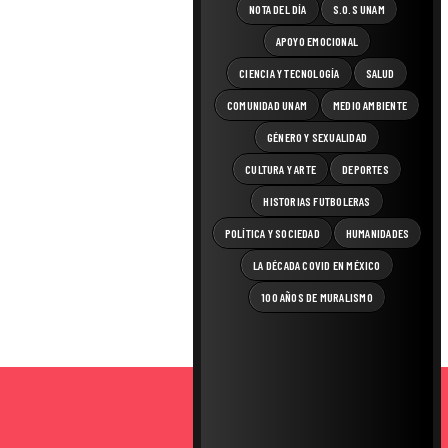
NOTA DEL DÍA
S.O.S UNAM
APOYO EMOCIONAL
CIENCIA Y TECNOLOGÍA
SALUD
COMUNIDAD UNAM
MEDIO AMBIENTE
GÉNERO Y SEXUALIDAD
CULTURA Y ARTE
DEPORTES
HISTORIAS FUTBOLERAS
POLÍTICA Y SOCIEDAD
HUMANIDADES
LA DÉCADA COVID EN MÉXICO
100 AÑOS DE MURALISMO