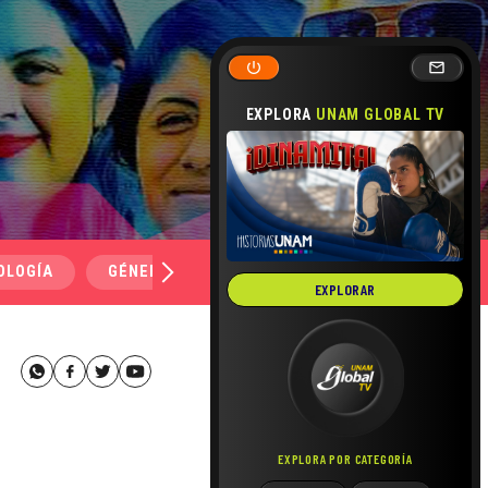
EXPLORA
UNAM GLOBAL TV
OLOGÍA
GÉNERO Y SEXUALIDAD
SALUD
MEDI
EXPLORAR
EXPLORA POR CATEGORÍA