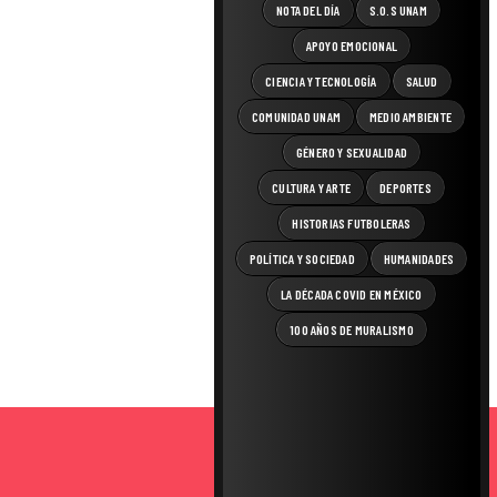
NOTA DEL DÍA
S.O.S UNAM
APOYO EMOCIONAL
CIENCIA Y TECNOLOGÍA
SALUD
COMUNIDAD UNAM
MEDIO AMBIENTE
GÉNERO Y SEXUALIDAD
CULTURA Y ARTE
DEPORTES
HISTORIAS FUTBOLERAS
POLÍTICA Y SOCIEDAD
HUMANIDADES
LA DÉCADA COVID EN MÉXICO
100 AÑOS DE MURALISMO