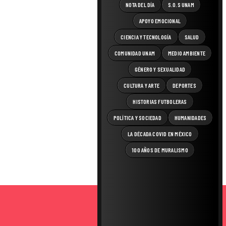
NOTA DEL DÍA
S.O.S UNAM
APOYO EMOCIONAL
CIENCIA Y TECNOLOGÍA
SALUD
COMUNIDAD UNAM
MEDIO AMBIENTE
GÉNERO Y SEXUALIDAD
CULTURA Y ARTE
DEPORTES
HISTORIAS FUTBOLERAS
POLÍTICA Y SOCIEDAD
HUMANIDADES
LA DÉCADA COVID EN MÉXICO
100 AÑOS DE MURALISMO