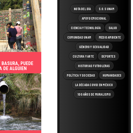
NOTA DEL DÍA
S.O.S UNAM
APOYO EMOCIONAL
CIENCIA Y TECNOLOGÍA
SALUD
COMUNIDAD UNAM
MEDIO AMBIENTE
GÉNERO Y SEXUALIDAD
CULTURA Y ARTE
DEPORTES
E BASURA, PUEDE
HISTORIAS FUTBOLERAS
A DE ALGUIEN
POLÍTICA Y SOCIEDAD
HUMANIDADES
LA DÉCADA COVID EN MÉXICO
100 AÑOS DE MURALISMO