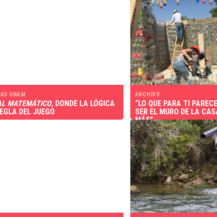
AD UNAM
ARCHIVO
AL MATEMÁTICO
, DONDE LA LÓGICA
“LO QUE PARA TI PAREC
REGLA DEL JUEGO
SER EL MURO DE LA CAS
MÁS”