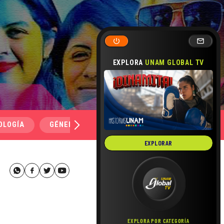
EXPLORA
UNAM GLOBAL TV
OLOGÍA
GÉNERO Y SEXUALIDAD
SALUD
MEDI
EXPLORAR
EXPLORA POR CATEGORÍA