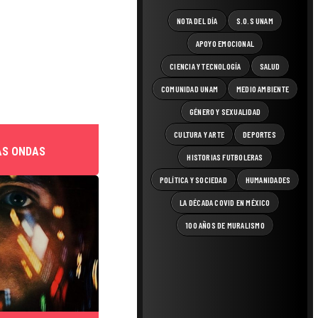
NOTA DEL DÍA
S.O.S UNAM
APOYO EMOCIONAL
CIENCIA Y TECNOLOGÍA
SALUD
COMUNIDAD UNAM
MEDIO AMBIENTE
GÉNERO Y SEXUALIDAD
CULTURA Y ARTE
DEPORTES
AS ONDAS
HISTORIAS FUTBOLERAS
POLÍTICA Y SOCIEDAD
HUMANIDADES
LA DÉCADA COVID EN MÉXICO
100 AÑOS DE MURALISMO