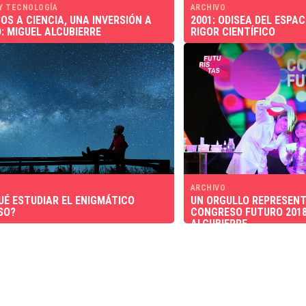
 Y TECNOLOGÍA
ARCHIVO
OS A CIENCIA, UNA INVERSIÓN A
2001: ODISEA DEL ESPAC
: MIGUEL ALCUBIERRE
RIGOR CIENTÍFICO
ARCHIVO
UÉ ESTUDIAR EL ENIGMÁTICO
UN ORGULLO REPRESENT
SO?
CONGRESO FUTURO 2018
ALCUBIERRE