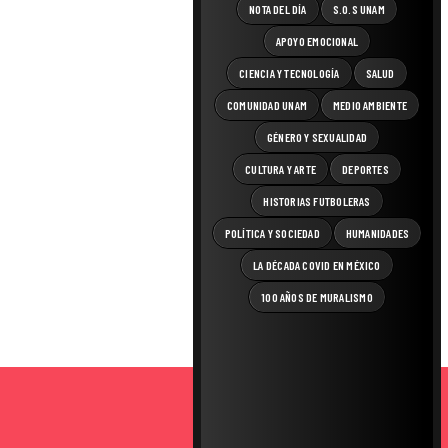
NOTA DEL DÍA
S.O.S UNAM
APOYO EMOCIONAL
CIENCIA Y TECNOLOGÍA
SALUD
COMUNIDAD UNAM
MEDIO AMBIENTE
GÉNERO Y SEXUALIDAD
CULTURA Y ARTE
DEPORTES
HISTORIAS FUTBOLERAS
POLÍTICA Y SOCIEDAD
HUMANIDADES
LA DÉCADA COVID EN MÉXICO
100 AÑOS DE MURALISMO