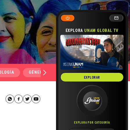
EXPLORA
UNAM GLOBAL TV
OLOGÍA
GÉNERO Y SEXUALIDAD
SALUD
MEDI
EXPLORAR
EXPLORA POR CATEGORÍA