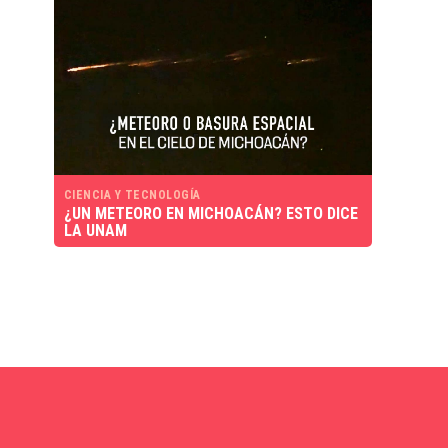
CIENCIA Y TECNOLOGÍA
¿UN METEORO EN MICHOACÁN? ESTO DICE
LA UNAM