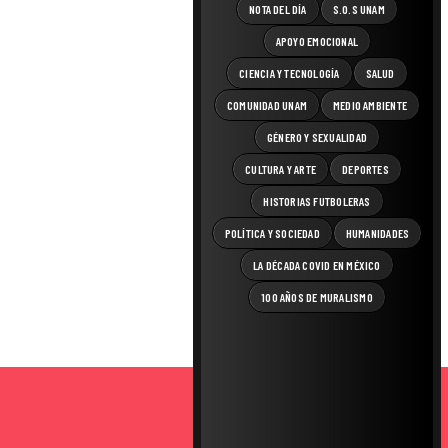
NOTA DEL DÍA
S.O.S UNAM
APOYO EMOCIONAL
CIENCIA Y TECNOLOGÍA
SALUD
COMUNIDAD UNAM
MEDIO AMBIENTE
GÉNERO Y SEXUALIDAD
CULTURA Y ARTE
DEPORTES
HISTORIAS FUTBOLERAS
POLÍTICA Y SOCIEDAD
HUMANIDADES
LA DÉCADA COVID EN MÉXICO
100 AÑOS DE MURALISMO