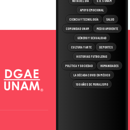
NOTA DEL DÍA
S.O.S UNAM
APOYO EMOCIONAL
CIENCIA Y TECNOLOGÍA
SALUD
COMUNIDAD UNAM
MEDIO AMBIENTE
GÉNERO Y SEXUALIDAD
CULTURA Y ARTE
DEPORTES
HISTORIAS FUTBOLERAS
POLÍTICA Y SOCIEDAD
HUMANIDADES
LA DÉCADA COVID EN MÉXICO
100 AÑOS DE MURALISMO