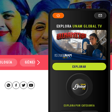
EXPLORA
UNAM GLOBAL TV
OLOGÍA
GÉNERO Y SEXUALIDAD
SALUD
MEDI
EXPLORAR
EXPLORA POR CATEGORÍA