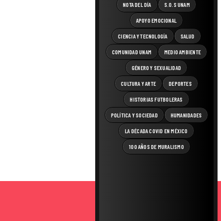
NOTA DEL DÍA
S.O.S UNAM
APOYO EMOCIONAL
CIENCIA Y TECNOLOGÍA
SALUD
COMUNIDAD UNAM
MEDIO AMBIENTE
GÉNERO Y SEXUALIDAD
CULTURA Y ARTE
DEPORTES
HISTORIAS FUTBOLERAS
POLÍTICA Y SOCIEDAD
HUMANIDADES
LA DÉCADA COVID EN MÉXICO
100 AÑOS DE MURALISMO