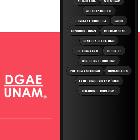
NOTA DEL DÍA
S.O.S UNAM
APOYO EMOCIONAL
CIENCIA Y TECNOLOGÍA
SALUD
COMUNIDAD UNAM
MEDIO AMBIENTE
GÉNERO Y SEXUALIDAD
CULTURA Y ARTE
DEPORTES
HISTORIAS FUTBOLERAS
POLÍTICA Y SOCIEDAD
HUMANIDADES
LA DÉCADA COVID EN MÉXICO
100 AÑOS DE MURALISMO