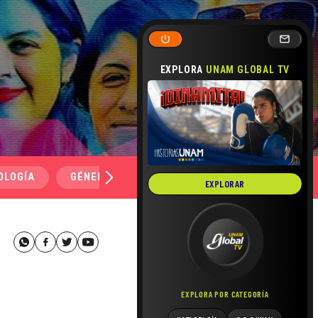
EXPLORA
UNAM GLOBAL TV
OLOGÍA
GÉNERO Y SEXUALIDAD
SALUD
MEDI
EXPLORAR
EXPLORA POR CATEGORÍA