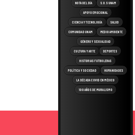
NOTA DEL DÍA
S.O.S UNAM
APOYO EMOCIONAL
CIENCIA Y TECNOLOGÍA
SALUD
COMUNIDAD UNAM
MEDIO AMBIENTE
GÉNERO Y SEXUALIDAD
CULTURA Y ARTE
DEPORTES
HISTORIAS FUTBOLERAS
POLÍTICA Y SOCIEDAD
HUMANIDADES
LA DÉCADA COVID EN MÉXICO
100 AÑOS DE MURALISMO