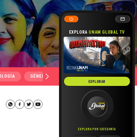
EXPLORA
UNAM GLOBAL TV
OLOGÍA
GÉNERO Y SEXUALIDAD
SALUD
MEDI
EXPLORAR
EXPLORA POR CATEGORÍA