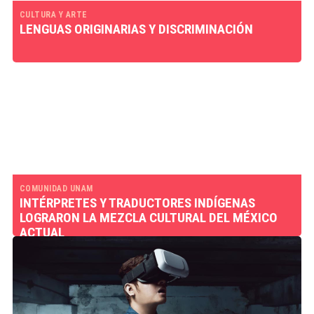
CULTURA Y ARTE
LENGUAS ORIGINARIAS Y DISCRIMINACIÓN
COMUNIDAD UNAM
INTÉRPRETES Y TRADUCTORES INDÍGENAS
LOGRARON LA MEZCLA CULTURAL DEL MÉXICO
ACTUAL