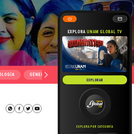
EXPLORA
UNAM GLOBAL TV
OLOGÍA
GÉNERO Y SEXUALIDAD
SALUD
MEDI
EXPLORAR
EXPLORA POR CATEGORÍA