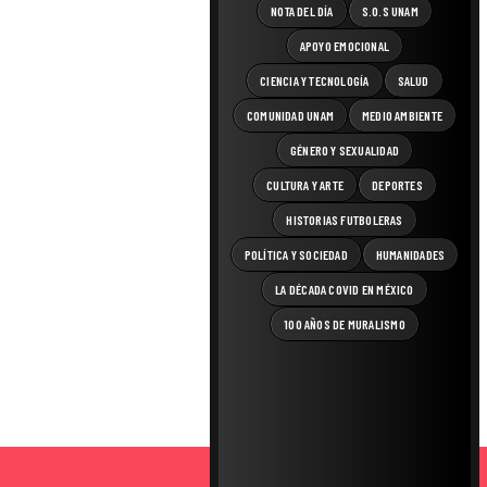
NOTA DEL DÍA
S.O.S UNAM
APOYO EMOCIONAL
CIENCIA Y TECNOLOGÍA
SALUD
COMUNIDAD UNAM
MEDIO AMBIENTE
GÉNERO Y SEXUALIDAD
CULTURA Y ARTE
DEPORTES
HISTORIAS FUTBOLERAS
POLÍTICA Y SOCIEDAD
HUMANIDADES
LA DÉCADA COVID EN MÉXICO
100 AÑOS DE MURALISMO