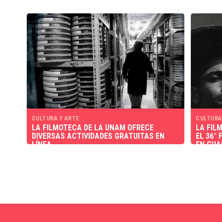
CULTURA Y ARTE
CULTURA
LA FILMOTECA DE LA UNAM OFRECE
LA FIL
DIVERSAS ACTIVIDADES GRATUITAS EN
EL 36°
LÍNEA
EN GU