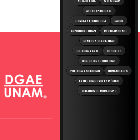
NOTA DEL DÍA
S.O.S UNAM
APOYO EMOCIONAL
CIENCIA Y TECNOLOGÍA
SALUD
COMUNIDAD UNAM
MEDIO AMBIENTE
GÉNERO Y SEXUALIDAD
CULTURA Y ARTE
DEPORTES
HISTORIAS FUTBOLERAS
POLÍTICA Y SOCIEDAD
HUMANIDADES
LA DÉCADA COVID EN MÉXICO
100 AÑOS DE MURALISMO