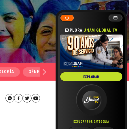
EXPLORA
UNAM GLOBAL TV
OLOGÍA
GÉNERO Y SEXUALIDAD
SALUD
MEDI
EXPLORAR
EXPLORA POR CATEGORÍA