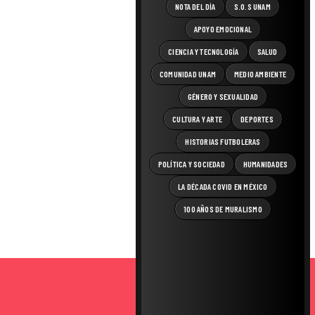
NOTA DEL DÍA
S.O.S UNAM
APOYO EMOCIONAL
CIENCIA Y TECNOLOGÍA
SALUD
COMUNIDAD UNAM
MEDIO AMBIENTE
GÉNERO Y SEXUALIDAD
CULTURA Y ARTE
DEPORTES
HISTORIAS FUTBOLERAS
POLÍTICA Y SOCIEDAD
HUMANIDADES
LA DÉCADA COVID EN MÉXICO
100 AÑOS DE MURALISMO