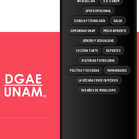
NOTA DEL DÍA
S.O.S UNAM
APOYO EMOCIONAL
CIENCIA Y TECNOLOGÍA
SALUD
COMUNIDAD UNAM
MEDIO AMBIENTE
GÉNERO Y SEXUALIDAD
CULTURA Y ARTE
DEPORTES
HISTORIAS FUTBOLERAS
POLÍTICA Y SOCIEDAD
HUMANIDADES
LA DÉCADA COVID EN MÉXICO
100 AÑOS DE MURALISMO