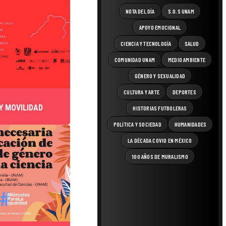
NOTA DEL DÍA
S.O.S UNAM
APOYO EMOCIONAL
CIENCIA Y TECNOLOGÍA
SALUD
COMUNIDAD UNAM
MEDIO AMBIENTE
GÉNERO Y SEXUALIDAD
CULTURA Y ARTE
DEPORTES
Y MOVILIDAD
HISTORIAS FUTBOLERAS
POLÍTICA Y SOCIEDAD
HUMANIDADES
LA DÉCADA COVID EN MÉXICO
100 AÑOS DE MURALISMO