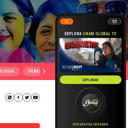
EXPLORA
UNAM GLOBAL TV
OLOGÍA
GÉNERO Y SEXUALIDAD
SALUD
MEDI
EXPLORAR
EXPLORA POR CATEGORÍA