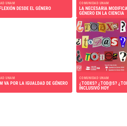
AD UNAM
COMUNIDAD UNAM
FLEXIÓN DESDE EL GÉNERO
LA NECESARIA MODIFICA
GÉNERO EN LA CIENCIA
AD UNAM
COMUNIDAD UNAM
M VA POR LA IGUALDAD DE GÉNERO
¿TODXS? ¿TOD@S? ¿TO
INCLUSIVO HOY