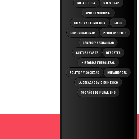
NOTA DEL DÍA
S.O.S UNAM
APOYO EMOCIONAL
CIENCIA Y TECNOLOGÍA
SALUD
COMUNIDAD UNAM
MEDIO AMBIENTE
GÉNERO Y SEXUALIDAD
CULTURA Y ARTE
DEPORTES
HISTORIAS FUTBOLERAS
POLÍTICA Y SOCIEDAD
HUMANIDADES
LA DÉCADA COVID EN MÉXICO
100 AÑOS DE MURALISMO