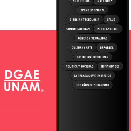
NOTA DEL DÍA
S.O.S UNAM
APOYO EMOCIONAL
CIENCIA Y TECNOLOGÍA
SALUD
COMUNIDAD UNAM
MEDIO AMBIENTE
GÉNERO Y SEXUALIDAD
CULTURA Y ARTE
DEPORTES
HISTORIAS FUTBOLERAS
POLÍTICA Y SOCIEDAD
HUMANIDADES
LA DÉCADA COVID EN MÉXICO
100 AÑOS DE MURALISMO