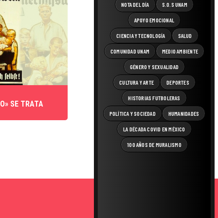
NOTA DEL DÍA
S.O.S UNAM
APOYO EMOCIONAL
CIENCIA Y TECNOLOGÍA
SALUD
COMUNIDAD UNAM
MEDIO AMBIENTE
GÉNERO Y SEXUALIDAD
CULTURA Y ARTE
DEPORTES
HISTORIAS FUTBOLERAS
O» SE TRATA
POLÍTICA Y SOCIEDAD
HUMANIDADES
LA DÉCADA COVID EN MÉXICO
100 AÑOS DE MURALISMO