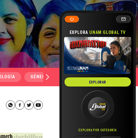
EXPLORA
UNAM GLOBAL TV
OLOGÍA
GÉNERO Y SEXUALIDAD
SALUD
MEDI
EXPLORAR
EXPLORA POR CATEGORÍA