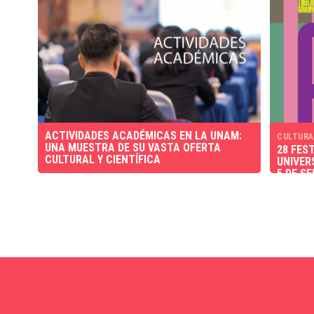
ACTIVIDADES ACADÉMICAS EN LA UNAM:
CULTURA
UNA MUESTRA DE SU VASTA OFERTA
28 FES
CULTURAL Y CIENTÍFICA
UNIVER
5 DE S