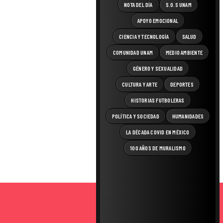
NOTA DEL DÍA
S.O.S UNAM
APOYO EMOCIONAL
CIENCIA Y TECNOLOGÍA
SALUD
COMUNIDAD UNAM
MEDIO AMBIENTE
GÉNERO Y SEXUALIDAD
CULTURA Y ARTE
DEPORTES
HISTORIAS FUTBOLERAS
POLÍTICA Y SOCIEDAD
HUMANIDADES
LA DÉCADA COVID EN MÉXICO
100 AÑOS DE MURALISMO