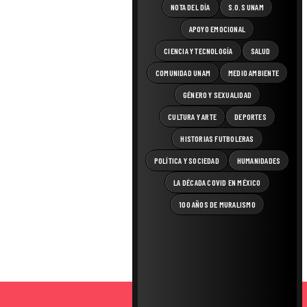
NOTA DEL DÍA
S.O.S UNAM
APOYO EMOCIONAL
CIENCIA Y TECNOLOGÍA
SALUD
COMUNIDAD UNAM
MEDIO AMBIENTE
GÉNERO Y SEXUALIDAD
CULTURA Y ARTE
DEPORTES
HISTORIAS FUTBOLERAS
POLÍTICA Y SOCIEDAD
HUMANIDADES
LA DÉCADA COVID EN MÉXICO
100 AÑOS DE MURALISMO