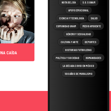
NOTA DEL DÍA
S.O.S UNAM
APOYO EMOCIONAL
CIENCIA Y TECNOLOGÍA
SALUD
COMUNIDAD UNAM
MEDIO AMBIENTE
GÉNERO Y SEXUALIDAD
CULTURA Y ARTE
DEPORTES
HISTORIAS FUTBOLERAS
UNA CAÍDA
POLÍTICA Y SOCIEDAD
HUMANIDADES
LA DÉCADA COVID EN MÉXICO
100 AÑOS DE MURALISMO