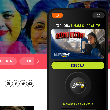
EXPLORA
UNAM GLOBAL TV
OLOGÍA
GÉNERO Y SEXUALIDAD
SALUD
MEDI
EXPLORAR
EXPLORA POR CATEGORÍA