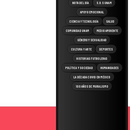
NOTA DEL DÍA
S.O.S UNAM
APOYO EMOCIONAL
CIENCIA Y TECNOLOGÍA
SALUD
COMUNIDAD UNAM
MEDIO AMBIENTE
GÉNERO Y SEXUALIDAD
CULTURA Y ARTE
DEPORTES
HISTORIAS FUTBOLERAS
POLÍTICA Y SOCIEDAD
HUMANIDADES
LA DÉCADA COVID EN MÉXICO
100 AÑOS DE MURALISMO