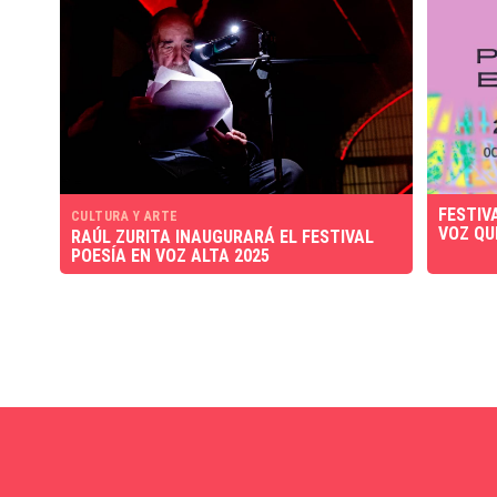
FESTIV
CULTURA Y ARTE
VOZ QU
RAÚL ZURITA INAUGURARÁ EL FESTIVAL
POESÍA EN VOZ ALTA 2025