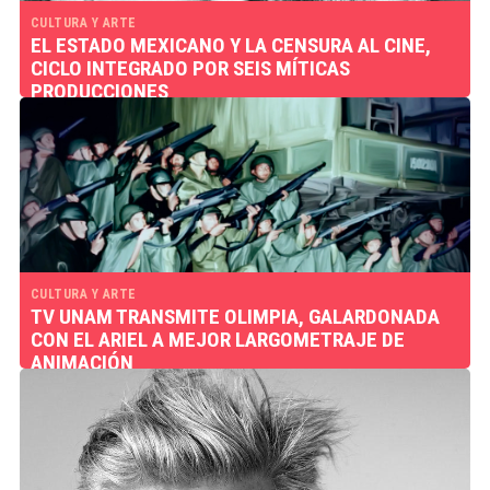
CULTURA Y ARTE
EL ESTADO MEXICANO Y LA CENSURA AL CINE,
CICLO INTEGRADO POR SEIS MÍTICAS
PRODUCCIONES
CULTURA Y ARTE
TV UNAM TRANSMITE OLIMPIA, GALARDONADA
CON EL ARIEL A MEJOR LARGOMETRAJE DE
ANIMACIÓN