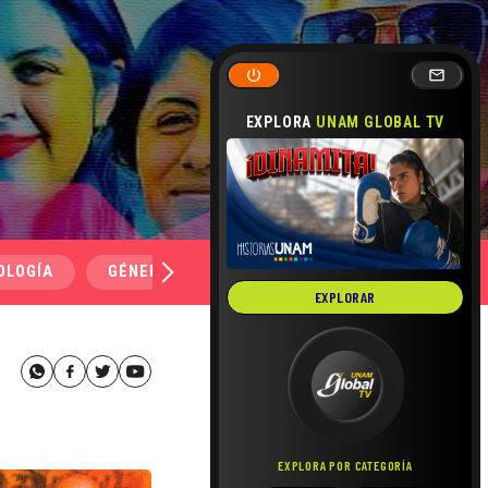
EXPLORA
UNAM GLOBAL TV
OLOGÍA
GÉNERO Y SEXUALIDAD
SALUD
MEDI
EXPLORAR
EXPLORA POR CATEGORÍA