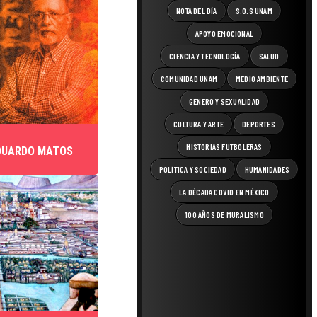
NOTA DEL DÍA
S.O.S UNAM
APOYO EMOCIONAL
CIENCIA Y TECNOLOGÍA
SALUD
COMUNIDAD UNAM
MEDIO AMBIENTE
GÉNERO Y SEXUALIDAD
CULTURA Y ARTE
DEPORTES
HISTORIAS FUTBOLERAS
DUARDO MATOS
POLÍTICA Y SOCIEDAD
HUMANIDADES
LA DÉCADA COVID EN MÉXICO
100 AÑOS DE MURALISMO