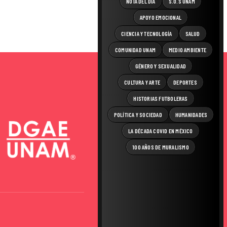
NOTA DEL DÍA
S.O.S UNAM
APOYO EMOCIONAL
CIENCIA Y TECNOLOGÍA
SALUD
COMUNIDAD UNAM
MEDIO AMBIENTE
GÉNERO Y SEXUALIDAD
CULTURA Y ARTE
DEPORTES
HISTORIAS FUTBOLERAS
POLÍTICA Y SOCIEDAD
HUMANIDADES
LA DÉCADA COVID EN MÉXICO
100 AÑOS DE MURALISMO