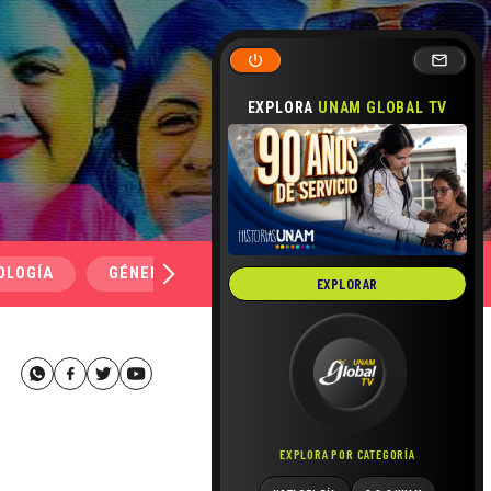
EXPLORA
UNAM GLOBAL TV
OLOGÍA
GÉNERO Y SEXUALIDAD
SALUD
MEDI
EXPLORAR
EXPLORA POR CATEGORÍA